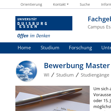
Orientierung
Kontakt
Suche
Inform
Fachgeb
Campus Es
Home
Studium
Forschung
Unt
Bewerbung Master o
WI
Studium
Studiengänge
Um sich a
Vorausse
oder 15. 
möglichs