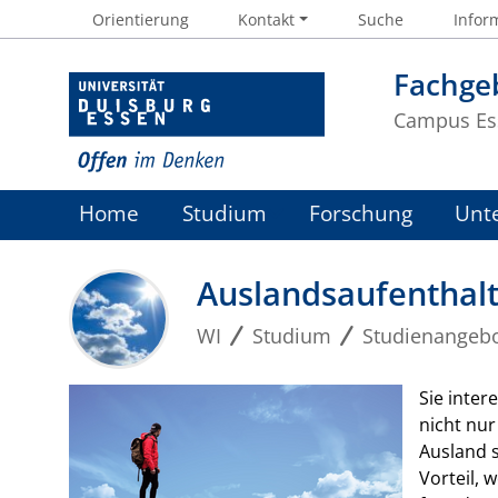
Orientierung
Kontakt
Suche
Inform
Fachgeb
Campus Es
Home
Studium
Forschung
Unt
Auslandsaufenthal
WI
Studium
Studienangeb
Sie inter
nicht nur
Ausland s
Vorteil, 