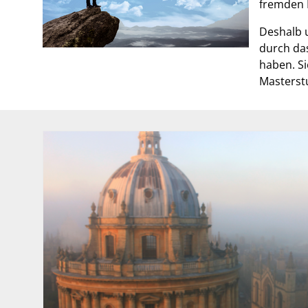
fremden 
Deshalb u
durch das
haben. S
Masterstu