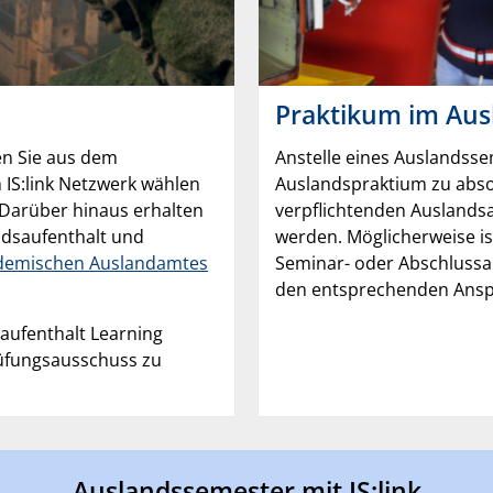
Praktikum im Aus
en Sie aus dem
Anstelle eines Auslandsse
 IS:link Netzwerk wählen
Auslandspraktium zu absol
 Darüber hinaus erhalten
verpflichtenden Auslands
ndsaufenthalt und
werden. Möglicherweise i
demischen Auslandamtes
Seminar- oder Abschlussarb
den entsprechenden Ansp
aufenthalt Learning
üfungsausschuss zu
Auslandssemester mit IS:link