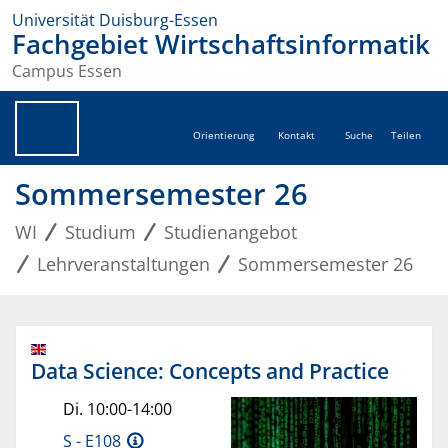
Universität Duisburg-Essen
Fachgebiet Wirtschaftsinformatik
Campus Essen
Orientierung
Kontakt
Suche
Teilen
Sommersemester 26
WI
Studium
Studienangebot
Lehrveranstaltungen
Sommersemester 26
Data Science: Concepts and Practice
Di. 10:00-14:00
S - E108