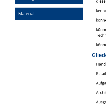
diese
kenne
Material
könne
könne
Techn
könne
Glied
Hand
Retai
Aufga
Archi
Ausge