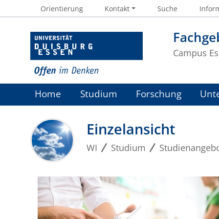
Orientierung
Kontakt
Suche
Inform
Fachgeb
Campus Es
Home
Studium
Forschung
Unt
Einzelansicht
WI
Studium
Studienangeb