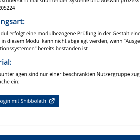
ktübersicht marktführender Systeme und Auswahlprozess. S
205224
ngsart:
ul erfolgt eine modulbezogene Prüfung in der Gestalt einer
 in diesem Modul kann nicht abgelegt werden, wenn "Ausg
tionssystemen" bereits bestanden ist.
ial:
sunterlagen sind nur einer beschränkten Nutzergruppe zugän
äche ein:
ogin mit Shibboleth