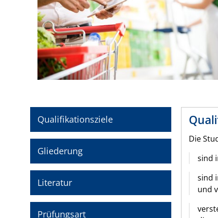
Quali
Qualifikationsziele
Die Stu
Gliederung
sind 
sind 
Literatur
und v
verst
Prüfungsart