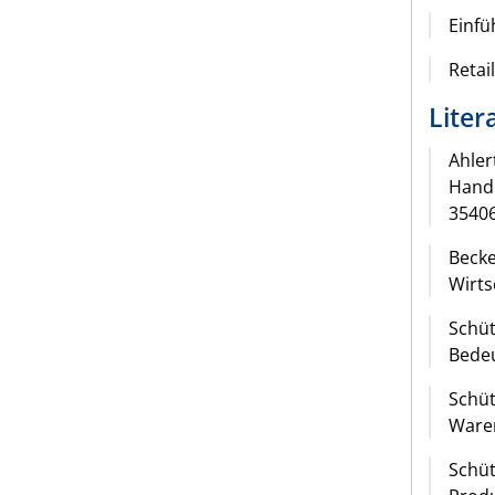
Einfü
Retai
Liter
Ahler
Hande
3540
Becke
Wirts
Schüt
Bedeu
Schüt
Waren
Schüt