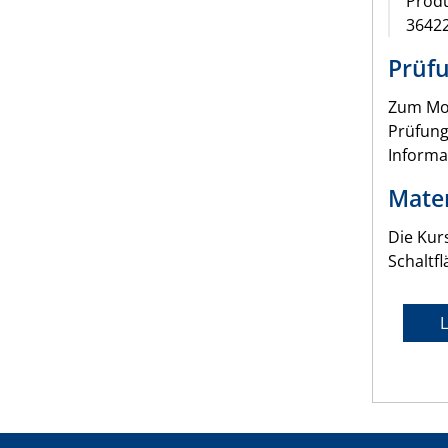
Produ
3642
Prüfu
Zum Mod
Prüfung
Informa
Mater
Die Kur
Schaltfl
L